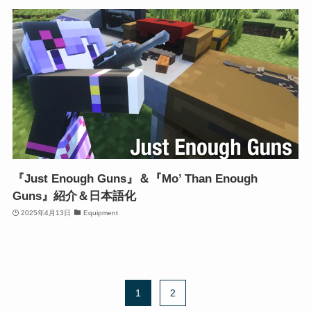
『Just Enough Guns』＆『Mo’ Than Enough
Guns』紹介＆日本語化
2025年4月13日
Equipment
1
2