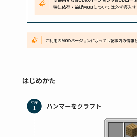
特に
依存・前提MOD
については必ず導入す
ご利用の
MODバージョン
によっては
記事内の情報
はじめかた
STEP
ハンマーをクラフト