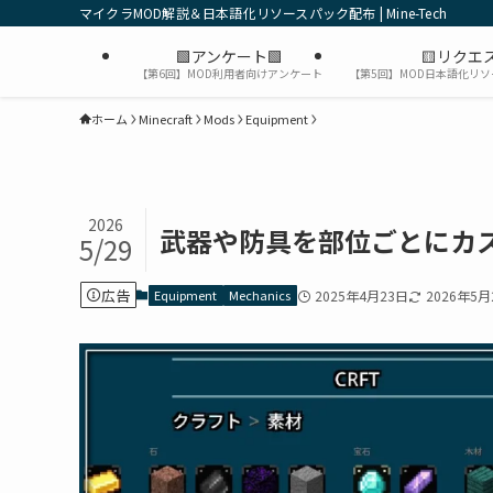
マイクラMOD解説＆日本語化リソースパック配布 | Mine-Tech
🟩アンケート🟩
🟨リクエス
【第6回】MOD利用者向けアンケート
【第5回】MOD日本語化リ
ホーム
Minecraft
Mods
Equipment
2026
武器や防具を部位ごとにカス
5/29
広告
Equipment
Mechanics
2025年4月23日
2026年5月