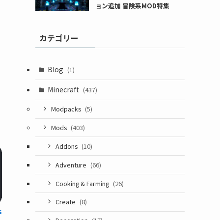
ョン追加 冒険系MOD特集
カテゴリー
Blog
(1)
Minecraft
(437)
Modpacks
(5)
Mods
(403)
Addons
(10)
Adventure
(66)
Cooking & Farming
(26)
Create
(8)
s