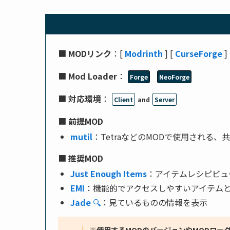
■
MODリンク
：[
Modrinth
] [
CurseForge
]
■
Mod Loader
：
Forge
NeoForge
■
対応環境
：
Client
and
Server
■
前提MOD
mutil
：TetraなどのMODで使用される
■
推奨MOD
Just Enough Items
：アイテムレシピビュ
EMI
：機能的でアクセスしやすいアイテム
Jade
🔍
：見ているものの情報を表示
※使用するMODのバージョンやMODロー