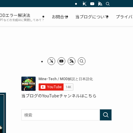
ODエラー解決法
お問合せ
当ブログについて
プライバ
GPTなどの生成AIに質問してみて？
当ブログのYouTubeチャンネルはこちら