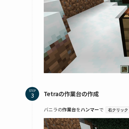
STEP
Tetraの作業台の作成
バニラの
作業台
を
ハンマー
で
右クリック