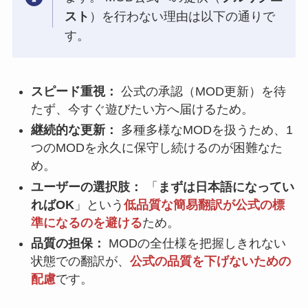
スト
）を行わない理由は以下の通りで
す。
スピード重視：
公式の承認（MOD更新）を待
たず、今すぐ遊びたい方へ届けるため。
継続的な更新：
多種多様なMODを扱うため、1
つのMODを永久に保守し続けるのが困難なた
め。
ユーザーの選択肢：
「
まずは日本語になってい
ればOK
」という
低品質な簡易翻訳が公式の標
準になるのを避ける
ため。
品質の担保：
MODの全仕様を把握しきれない
状態での翻訳が、
公式の品質を下げないための
配慮
です。