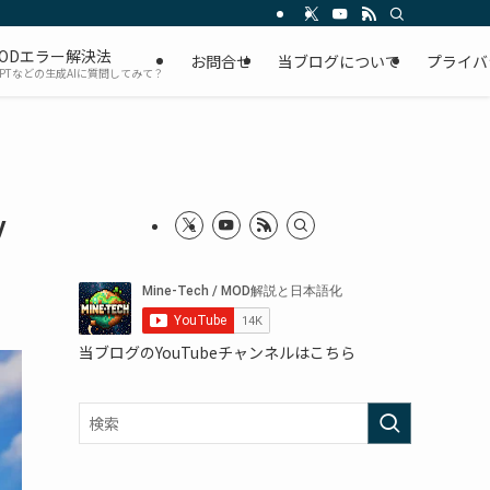
ODエラー解決法
お問合せ
当ブログについて
プライバ
GPTなどの生成AIに質問してみて？
y
当ブログのYouTubeチャンネルはこちら