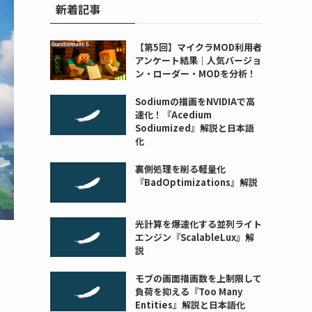
新着記事
【第5回】マイクラMOD利用者
アンケート結果｜人気バージョ
ン・ローダー・MODを分析！
Sodiumの描画をNVIDIAで高
速化！『Acedium
Sodiumized』解説と日本語
化
裏側処理を削る軽量化
『BadOptimizations』解説
光計算を爆速化する並列ライト
エンジン『ScalableLux』解
説
モブの画面描画数を上制限して
負荷を抑える『Too Many
Entities』解説と日本語化