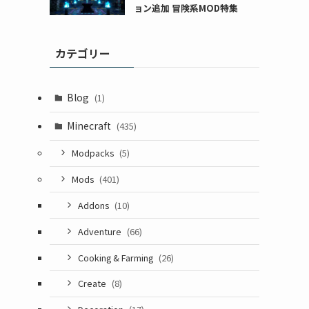
ョン追加 冒険系MOD特集
カテゴリー
Blog
(1)
Minecraft
(435)
Modpacks
(5)
Mods
(401)
Addons
(10)
Adventure
(66)
Cooking & Farming
(26)
Create
(8)