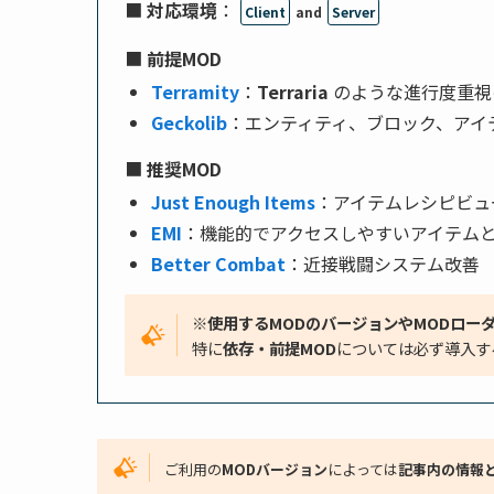
■
対応環境
：
Client
and
Server
■
前提MOD
Terramity
：
Terraria
のような進行度重視
Geckolib
：エンティティ、ブロック、アイ
■
推奨MOD
Just Enough Items
：アイテムレシピビュ
EMI
：機能的でアクセスしやすいアイテム
Better Combat
：近接戦闘システム改善
※使用するMODのバージョンやMODロー
特に
依存・前提MOD
については必ず導入す
ご利用の
MODバージョン
によっては
記事内の情報