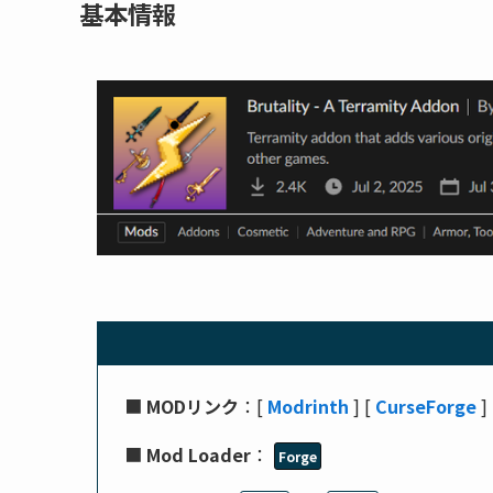
基本情報
■
MODリンク
：[
Modrinth
] [
CurseForge
]
■
Mod Loader
：
Forge