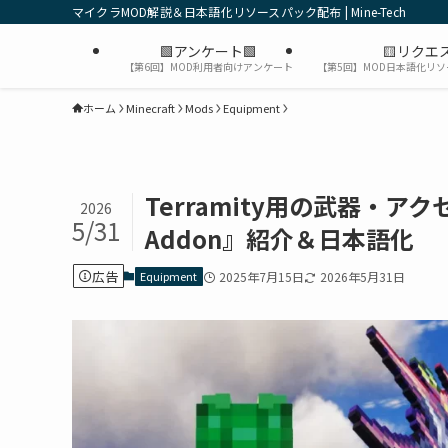
マイクラMOD解説＆日本語化リソースパック配布 | Mine-Tech
🟩アンケート🟩
🟨リクエス
【第6回】MOD利用者向けアンケート
【第5回】MOD日本語化リ
ホーム
Minecraft
Mods
Equipment
Terramity用の武器・アクセサリ
2026
5/31
Addon』紹介＆日本語化
広告
Equipment
2025年7月15日
2026年5月31日