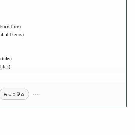
rniture)
at Items)
inks)
bles)
もっと見る