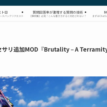
ト🟨
質問回答率が激増する質問の技術
M
ソースパックリクエスト
【事例集】必見！こんな書き方すると対応されない？
まずはChat
追加MOD『Brutality – A Terramit