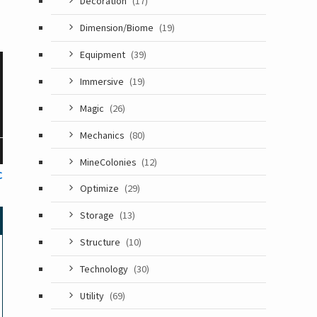
Decoration
(17)
Dimension/Biome
(19)
Equipment
(39)
Immersive
(19)
Magic
(26)
Mechanics
(80)
MineColonies
(12)
C
Optimize
(29)
Storage
(13)
Structure
(10)
Technology
(30)
Utility
(69)