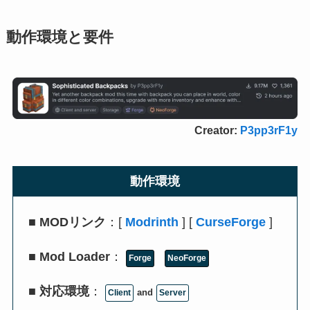
動作環境と要件
Creator:
P3pp3rF1y
動作環境
■
MODリンク
：[
Modrinth
] [
CurseForge
]
■
Mod Loader
：
Forge
NeoForge
■
対応環境
：
and
Client
Server