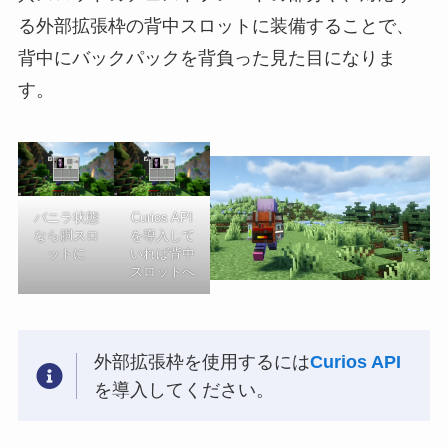
る外部拡張枠の背中スロットに装備することで、
背中にバックパックを背負った見た目になりま
す。
バニラ状態
Curios API
なら胴スロ
を導入して
ットに
いれば背中
スロットへ
外部拡張枠を使用するには
Curios API
を導入してください。