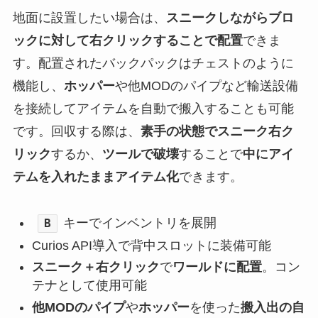
地面に設置したい場合は、
スニークしながらブロ
ックに対して右クリックすることで配置
できま
す。配置されたバックパックはチェストのように
機能し、
ホッパー
や他MODのパイプなど輸送設備
を接続してアイテムを自動で搬入することも可能
です。回収する際は、
素手の状態でスニーク右ク
リック
するか、
ツールで破壊
することで
中にアイ
テムを入れたままアイテム化
できます。
キーでインベントリを展開
B
Curios API導入で背中スロットに装備可能
スニーク＋右クリック
で
ワールドに配置
。コン
テナとして使用可能
他MODのパイプ
や
ホッパー
を使った
搬入出の自