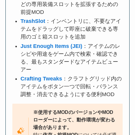
どの専用装備スロットを拡張するための
前提MOD
TrashSlot
：インベントリに、不要なアイ
テムをドラッグして即座に破棄できる専
用のゴミ箱スロットを追加
Just Enough Items (JEI)
：アイテムのレ
シピや用途をゲーム内で検索・確認でき
る、最もスタンダードなアイテムビュー
アー
Crafting Tweaks
：クラフトグリッド内の
アイテムをボタン一つで回転・バランス
調整・消去できるようにする便利MOD
※使用するMODのバージョンやMOD
ローダーによって、動作環境が変わる
場合があります。
特に
依存・前提MOD
については必ず導