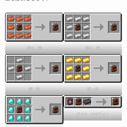
基本→銅
基本→鉄
銅→鉄
鉄→金
ダイヤ→ネザライト