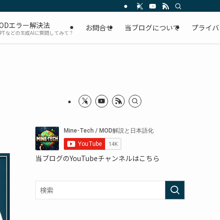
ODエラー解決法
お問合せ
当ブログについて
プライバ
GPTなどの生成AIに質問してみて？
当ブログのYouTubeチャンネルはこちら