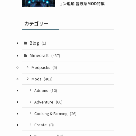
ョン追加 冒険系MOD特集
カテゴリー
Blog
(1)
Minecraft
(437)
Modpacks
(5)
Mods
(403)
Addons
(10)
Adventure
(66)
Cooking & Farming
(26)
Create
(8)