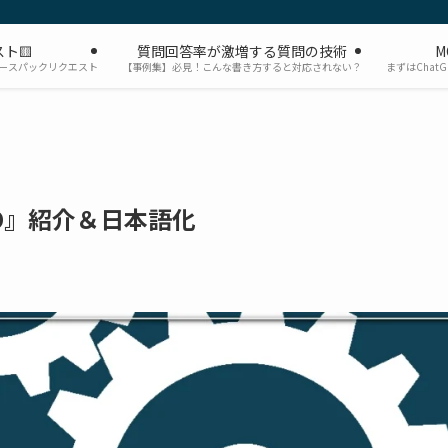
ト🟨
質問回答率が激増する質問の技術
M
ソースパックリクエスト
【事例集】必見！こんな書き方すると対応されない？
まずはChat
IO』紹介＆日本語化