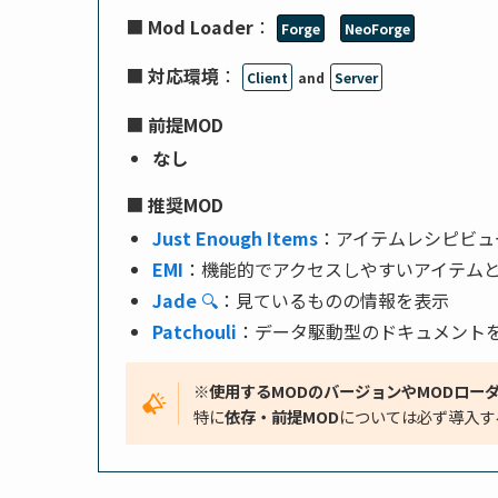
■
Mod Loader
：
Forge
NeoForge
■
対応環境
：
Client
and
Server
■
前提MOD
なし
■
推奨MOD
Just Enough Items
：アイテムレシピビュ
EMI
：機能的でアクセスしやすいアイテム
Jade
🔍
：見ているものの情報を表示
Patchouli
：データ駆動型のドキュメント
※使用するMODのバージョンやMODロー
特に
依存・前提MOD
については必ず導入す