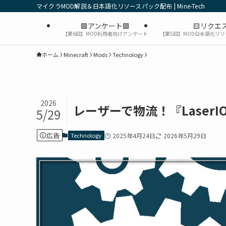
マイクラMOD解説＆日本語化リソースパック配布 | Mine-Tech
🟩アンケート🟩
🟨リクエス
【第6回】MOD利用者向けアンケート
【第5回】MOD日本語化リ
ホーム
Minecraft
Mods
Technology
2026
レーザーで物流！『Laser
5/29
広告
Technology
2025年4月24日
2026年5月29日