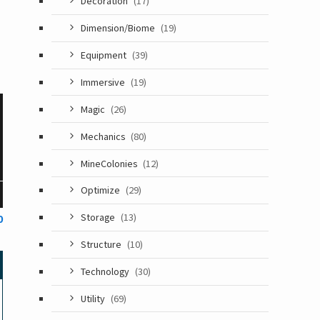
Decoration
(17)
Dimension/Biome
(19)
Equipment
(39)
Immersive
(19)
Magic
(26)
Mechanics
(80)
MineColonies
(12)
Optimize
(29)
Storage
(13)
0
Structure
(10)
Technology
(30)
Utility
(69)