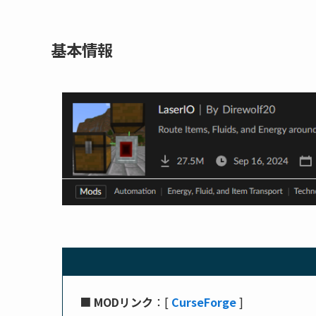
基本情報
■
MODリンク
：[
CurseForge
]