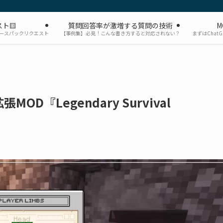
ト🟨
質問回答率が激増する質問の技術
M
ソースパックリクエスト
【事例集】必見！こんな書き方すると対応されない？
まずはChat
D『Legendary Survival