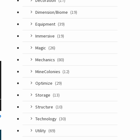
Decoration
(17)
Dimension/Biome
(19)
Equipment
(39)
Immersive
(19)
Magic
(26)
Mechanics
(80)
MineColonies
(12)
Optimize
(29)
Storage
(13)
Structure
(10)
p
Technology
(30)
Utility
(69)