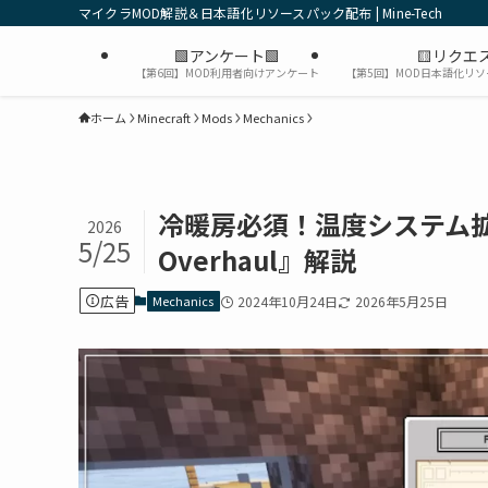
マイクラMOD解説＆日本語化リソースパック配布 | Mine-Tech
🟩アンケート🟩
🟨リクエス
【第6回】MOD利用者向けアンケート
【第5回】MOD日本語化リ
ホーム
Minecraft
Mods
Mechanics
冷暖房必須！温度システム拡張MO
2026
5/25
Overhaul』解説
広告
Mechanics
2024年10月24日
2026年5月25日