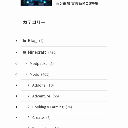
ョン追加 冒険系MOD特集
カテゴリー
Blog
(1)
Minecraft
(436)
Modpacks
(5)
Mods
(402)
Addons
(10)
Adventure
(66)
Cooking & Farming
(26)
Create
(8)