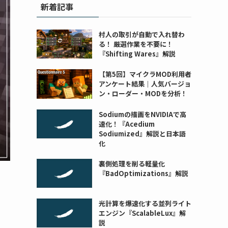
新着記事
村人の取引が自動で入れ替わ
る！ 厳選作業を不要に！
『Shifting Wares』解説
【第5回】マイクラMOD利用者
アンケート結果｜人気バージョ
ン・ローダー・MODを分析！
Sodiumの描画をNVIDIAで高
速化！『Acedium
Sodiumized』解説と日本語
化
裏側処理を削る軽量化
『BadOptimizations』解説
光計算を爆速化する並列ライト
エンジン『ScalableLux』解
説