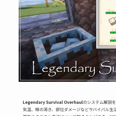
Legendary Survival Overhaul
のシステム解説を
気温、喉の渇き、部位ダメージなどサバイバル生