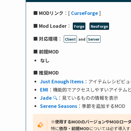
■
MODリンク
：[
CurseForge
]
■
Mod Loader
：
Forge
NeoForge
■
対応環境
：
Client
and
Server
■
前提MOD
なし
■
推奨MOD
Just Enough Items
：アイテムレシピビュ
EMI
：機能的でアクセスしやすいアイテム
Jade
🔍
：見ているものの情報を表示
Serene Seasons
：季節を追加するMOD
※使用するMODのバージョンやMODロー
特に
依存・前提MOD
については必ず導入す