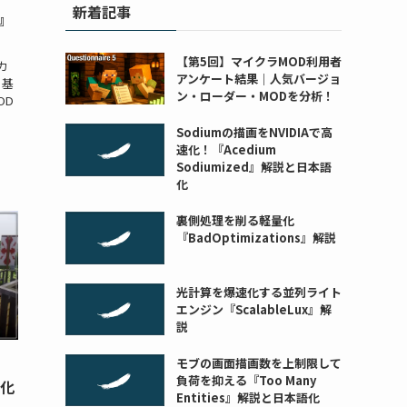
新着記事
e』
【第5回】マイクラMOD利用者
カ
アンケート結果｜人気バージョ
 基
ン・ローダー・MODを分析！
OD
Sodiumの描画をNVIDIAで高
速化！『Acedium
Sodiumized』解説と日本語
化
裏側処理を削る軽量化
『BadOptimizations』解説
光計算を爆速化する並列ライト
エンジン『ScalableLux』解
説
モブの画面描画数を上制限して
負荷を抑える『Too Many
語化
Entities』解説と日本語化