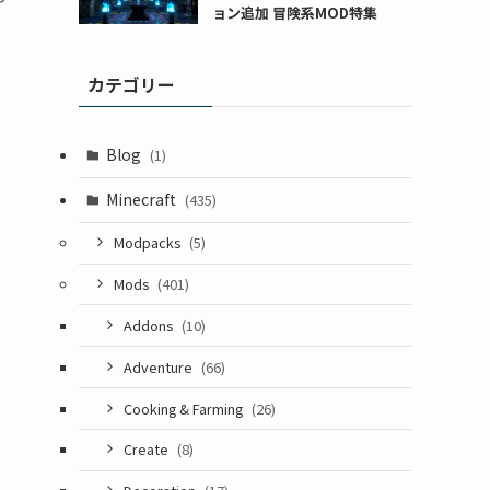
ョン追加 冒険系MOD特集
カテゴリー
Blog
(1)
Minecraft
(435)
Modpacks
(5)
Mods
(401)
Addons
(10)
Adventure
(66)
Cooking & Farming
(26)
Create
(8)