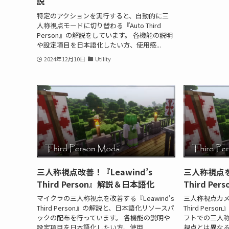
説
特定のアクションを実行すると、自動的に三
人称視点モードに切り替わる『Auto Third
Person』の解説をしています。 各機能の説明
や設定項目を日本語化したい方、使用感...
2024年12月10日
Utility
三人称視点改善！『Leawind’s
三人称視点を
Third Person』解説＆日本語化
Third Pe
マイクラの三人称視点を改善する『Leawind's
三人称視点カメ
Third Person』の解説と、日本語化リソースパ
Third Per
ックの配布を行っています。 各機能の説明や
フトでの三人
設定項目を日本語化したい方、使用...
視点とは異なる