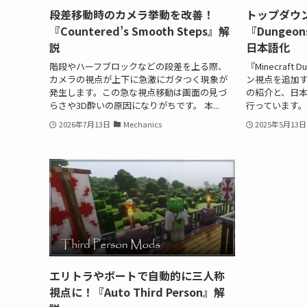
段差移動時のカメラ挙動を改善！
トップダウ
『Countered’s Smooth Steps』解
『Dungeon
説
日本語化
階段やハーフブロックなどの段差を上る際、
『Minecraf
カメラの視点が上下に急激にガタつく現象が
ン視点を追加する『D
発生します。この急な視点移動は画面の見づ
の紹介と、日
らさや3D酔いの原因になりがちです。 本...
行っています。 基本情
2026年7月13日
Mechanics
2025年5月13日
エリトラやボートで自動的に三人称
視点に！『Auto Third Person』解