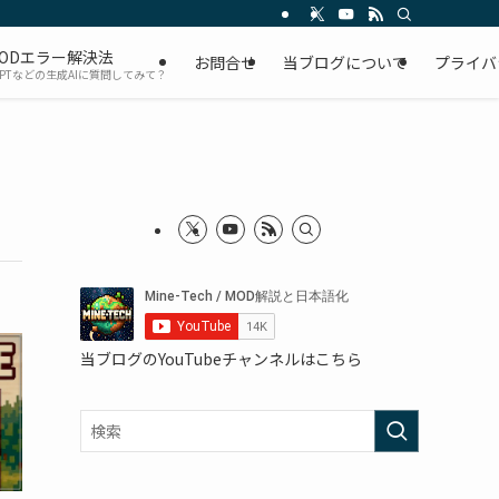
ODエラー解決法
お問合せ
当ブログについて
プライバ
GPTなどの生成AIに質問してみて？
当ブログのYouTubeチャンネルはこちら