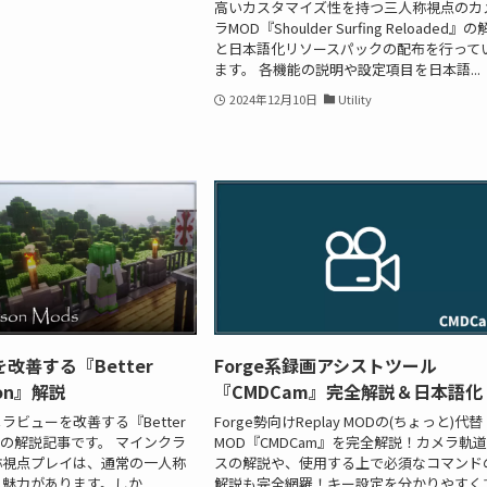
高いカスタマイズ性を持つ三人称視点のカ
ラMOD『Shoulder Surfing Reloaded』
と日本語化リソースパックの配布を行って
ます。 各機能の説明や設定項目を日本語...
2024年12月10日
Utility
改善する『Better
Forge系録画アシストツール
rson』解説
『CMDCam』完全解説＆日本語化
ラビューを改善する『Better
Forge勢向けReplay MODの(ちょっと)代替
son』の解説記事です。 マインクラ
MOD『CMDCam』を完全解説！カメラ軌
称視点プレイは、通常の一人称
スの解説や、使用する上で必須なコマンド
魅力があります。しか...
解説も完全網羅！キー設定を分かりやすく