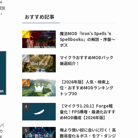
メ
の解説
い
おすすめ記事
魔法MOD『Iron’s Spells ‘n
Spellbooks』の解説・序盤～
ボス
マイクラおすすめMODパック
厳選紹介！
【2026年版】人気・検索上
位・おすすめMODランキング
トップ30
【マイクラ1.20.1】Forge軽
量化！FPS爆増・最適化おすす
めMOD構成【2026年版】
道パ
俺より強い奴に会いに行く！高
の
難易度化＆ボス・モブ・ダンジ
す