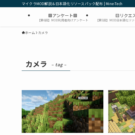
マイクラMOD解説＆日本語化リソースパック配布 | Mine-Tech
🟩アンケート🟩
🟨リクエス
【第6回】MOD利用者向けアンケート
【第5回】MOD日本語化リ
ホーム
カメラ
カメラ
– tag –