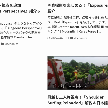
ン視点を追加！
写真撮影を楽しめる！『Exposur
s Perspective』紹介＆
紹介
写真撮影から現像工程、保管まで楽しめる
メラMod『Exposure』を紹介しています。
t Dungeons』のようなトップダウ
本情報 Creator: mortuusars 動作環境 ■ M
ungeons Perspective』
リンク：[ Modrinth ] [ CurseForge ] ...
本語化リソースパックの配布を
報 Creator: clea...
2025年4月13日
Mechanics
Mechanics
肩越し三人称視点！『Shoulder
Surfing Reloaded』解説＆日本