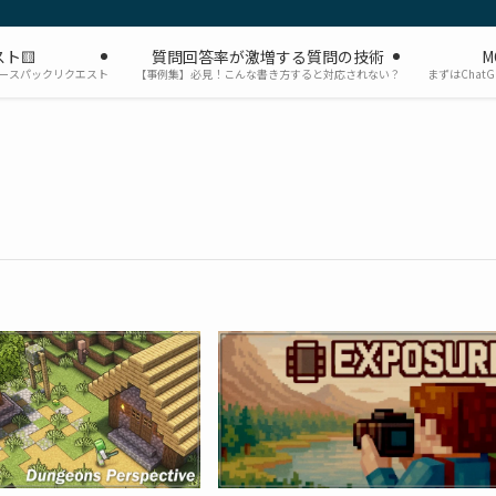
ト🟨
質問回答率が激増する質問の技術
M
ソースパックリクエスト
【事例集】必見！こんな書き方すると対応されない？
まずはChat