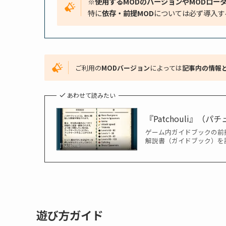
※使用するMODのバージョンやMODロー
特に
依存・前提MOD
については必ず導入す
ご利用の
MODバージョン
によっては
記事内の情報
あわせて読みたい
『Patchouli』（
ゲーム内ガイドブックの前提M
解説書（ガイドブック）を
遊び方ガイド