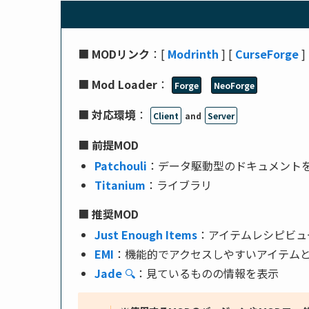
■
MODリンク
：[
Modrinth
] [
CurseForge
]
■
Mod Loader
：
Forge
NeoForge
■
対応環境
：
Client
and
Server
■
前提MOD
Patchouli
：データ駆動型のドキュメント
Titanium
：ライブラリ
■
推奨MOD
Just Enough Items
：アイテムレシピビュ
EMI
：機能的でアクセスしやすいアイテム
Jade
🔍
：見ているものの情報を表示