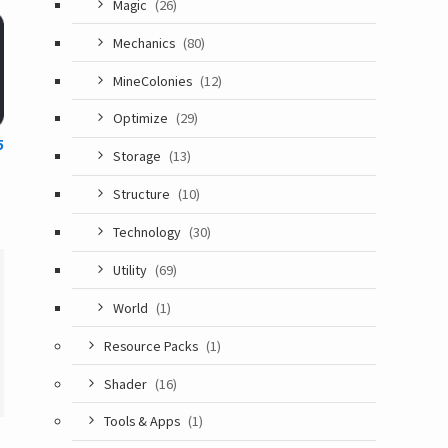
Magic
(26)
Mechanics
(80)
MineColonies
(12)
Optimize
(29)
5
Storage
(13)
Structure
(10)
Technology
(30)
Utility
(69)
World
(1)
Resource Packs
(1)
Shader
(16)
Tools & Apps
(1)