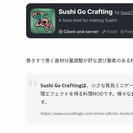
巻きすで巻く食材分量調整が肝な遊び要素のある料
Sushi Go Craftingは
、小さな発見ミニゲ
理エフェクトを得る料理MODです。様々
す。
https://www.curseforge.com/minecraft/mc-mods/s