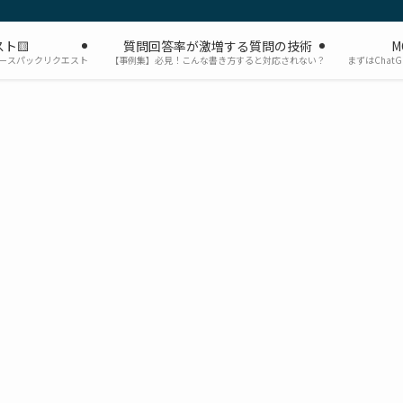
ト🟨
質問回答率が激増する質問の技術
M
ソースパックリクエスト
【事例集】必見！こんな書き方すると対応されない？
まずはChat