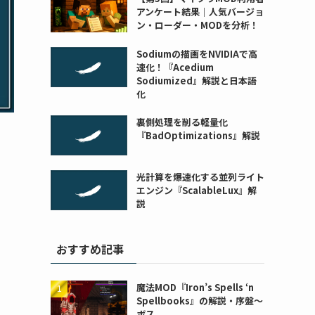
アンケート結果｜人気バージョ
ン・ローダー・MODを分析！
Sodiumの描画をNVIDIAで高
速化！『Acedium
Sodiumized』解説と日本語
化
裏側処理を削る軽量化
『BadOptimizations』解説
光計算を爆速化する並列ライト
エンジン『ScalableLux』解
説
おすすめ記事
魔法MOD『Iron’s Spells ‘n
Spellbooks』の解説・序盤～
ボス