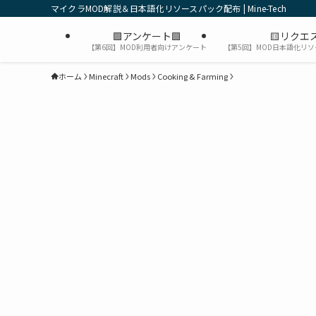
マイクラMOD解説＆日本語化リソースパック配布 | Mine-Tech
🟩アンケート🟩
🟨リクエス
【第6回】MOD利用者向けアンケート
【第5回】MOD日本語化リ
ホーム
Minecraft
Mods
Cooking & Farming