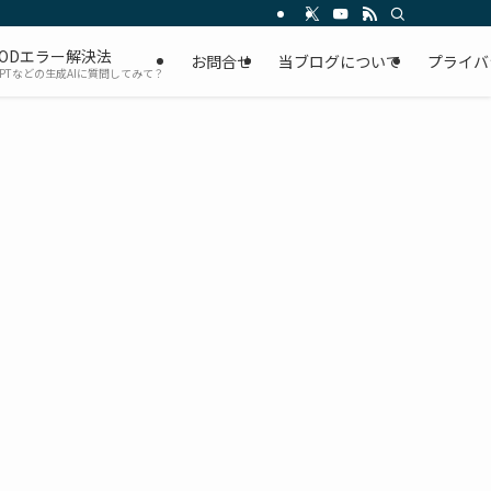
ODエラー解決法
お問合せ
当ブログについて
プライバ
GPTなどの生成AIに質問してみて？