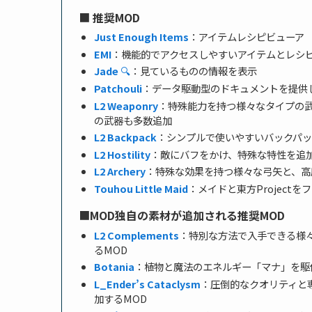
■
推奨MOD
Just Enough Items
：アイテムレシピビューア
EMI
：機能的でアクセスしやすいアイテムとレシ
Jade
🔍
：見ているものの情報を表示
Patchouli
：データ駆動型のドキュメントを提供
L2 Weaponry
：特殊能力を持つ様々なタイプの武
の武器も多数追加
L2 Backpack
：シンプルで使いやすいバックパッ
L2 Hostility
：敵にバフをかけ、特殊な特性を追加
L2 Archery
：特殊な効果を持つ様々な弓矢と、高
Touhou Little Maid
：メイドと東方Projectを
■
MOD独自の素材が追加される推奨MOD
L2 Complements
：特別な方法で入手できる様
るMOD
Botania
：植物と魔法のエネルギー「マナ」を駆
L_Ender’s Cataclysm
：圧倒的なクオリティと
加するMOD