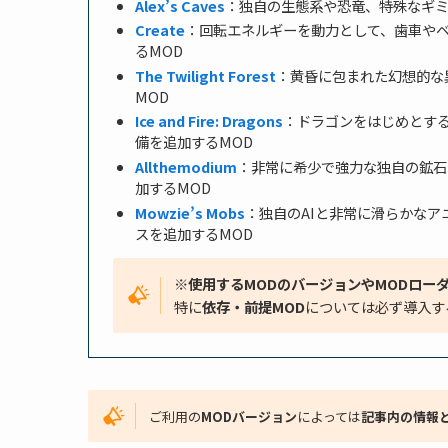
Alex’s Caves
：独自の生態系や恐竜、特殊なギミ
Create
：回転エネルギーを動力として、歯車や
るMOD
The Twilight Forest
：黄昏に包まれた幻想的な
MOD
Ice and Fire: Dragons
：ドラゴンをはじめとす
備を追加するMOD
Allthemodium
：非常に希少で強力な独自の鉱石
加するMOD
Mowzie’s Mobs
：独自のAIと非常に滑らかな
スを追加するMOD
※使用するMODのバージョンやMODロー
特に
依存・前提MOD
については必ず導入す
ご利用の
MODバージョン
によっては
記事内の情報