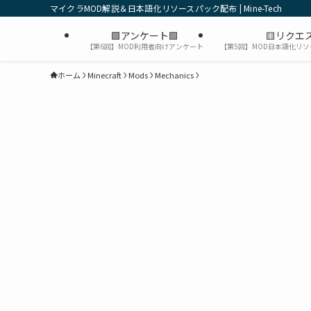
マイクラMOD解説＆日本語化リソースパック配布 | Mine-Tech
🟩アンケート🟩
🟨リクエス
【第6回】MOD利用者向けアンケート
【第5回】MOD日本語化リ
ホーム
Minecraft
Mods
Mechanics