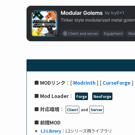
■
MODリンク
：[
Modrinth
] [
CurseForge
]
■
Mod Loader
：
Forge
NeoForge
■
対応環境
：
Client
and
Server
■
前提MOD
L2 Library
：L2シリーズ用ライブラリ