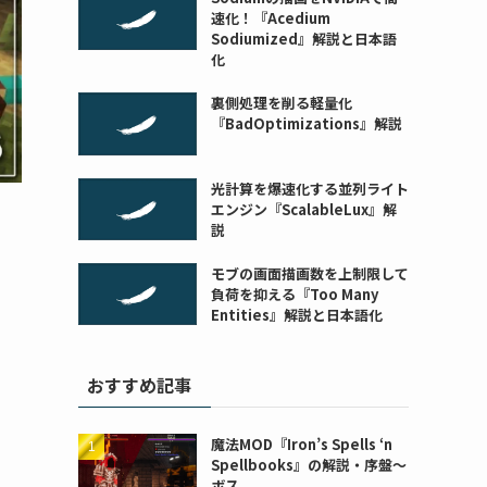
速化！『Acedium
Sodiumized』解説と日本語
化
裏側処理を削る軽量化
『BadOptimizations』解説
光計算を爆速化する並列ライト
エンジン『ScalableLux』解
説
モブの画面描画数を上制限して
負荷を抑える『Too Many
Entities』解説と日本語化
おすすめ記事
魔法MOD『Iron’s Spells ‘n
Spellbooks』の解説・序盤～
ボス