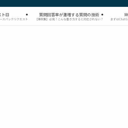
ト🟨
質問回答率が激増する質問の技術
M
ソースパックリクエスト
【事例集】必見！こんな書き方すると対応されない？
まずはChat