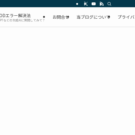
ODエラー解決法
お問合せ
当ブログについて
プライバ
GPTなどの生成AIに質問してみて？