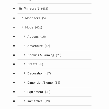
Minecraft
(435)
Modpacks
(5)
Mods
(401)
Addons
(10)
Adventure
(66)
Cooking & Farming
(26)
Create
(8)
Decoration
(17)
Dimension/Biome
(19)
Equipment
(39)
Immersive
(19)