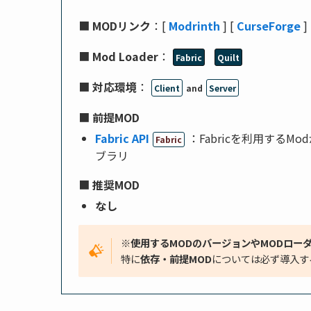
■
MODリンク
：[
Modrinth
] [
CurseForge
]
■
Mod Loader
：
Fabric
Quilt
■
対応環境
：
Client
and
Server
■
前提MOD
Fabric API
：Fabricを利用する
Fabric
ブラリ
■
推奨MOD
なし
※使用するMODのバージョンやMODロー
特に
依存・前提MOD
については必ず導入す