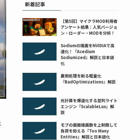
新着記事
【第5回】マイクラMOD利用者
アンケート結果｜人気バージョ
ン・ローダー・MODを分析！
Sodiumの描画をNVIDIAで高
速化！『Acedium
Sodiumized』解説と日本語
化
裏側処理を削る軽量化
『BadOptimizations』解説
光計算を爆速化する並列ライト
エンジン『ScalableLux』解
説
化
モブの画面描画数を上制限して
負荷を抑える『Too Many
Entities』解説と日本語化