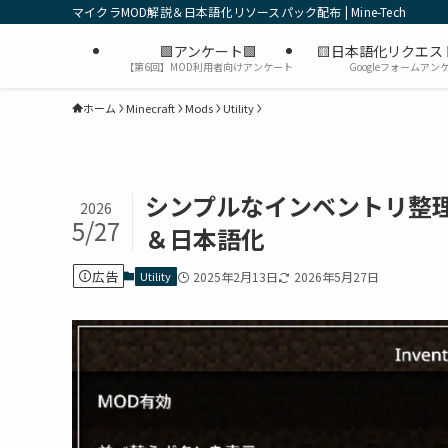
マイクラMOD解説＆日本語化リソースパック配布 | Mine-Tech
🟩アンケート🟩
🟨日本語化リクエス
【第6回】MOD利用者向けアンケート
Googleフォームアン
ホーム
Minecraft
Mods
Utility
シンプルなインベントリ整理MOD
2026
5/27
＆日本語化
広告
Utility
2025年2月13日
2026年5月27日