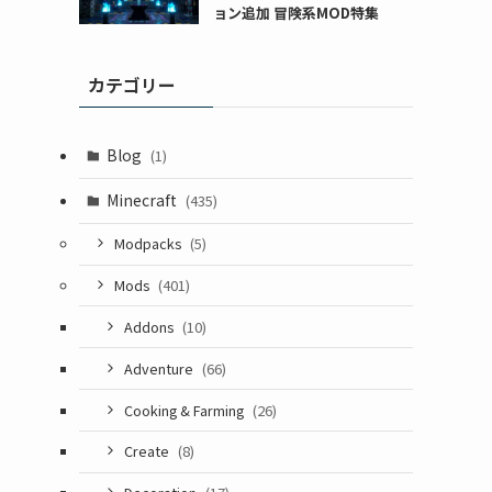
ョン追加 冒険系MOD特集
カテゴリー
Blog
(1)
Minecraft
(435)
Modpacks
(5)
Mods
(401)
Addons
(10)
Adventure
(66)
Cooking & Farming
(26)
Create
(8)