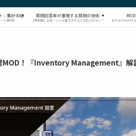
ト：集計中🟨
質問回答率が激増する質問の技術
MO
ケート第4回
【事例集】必見！こんな書き方すると対応されない？
まずはChatGP
！『Inventory Management』解