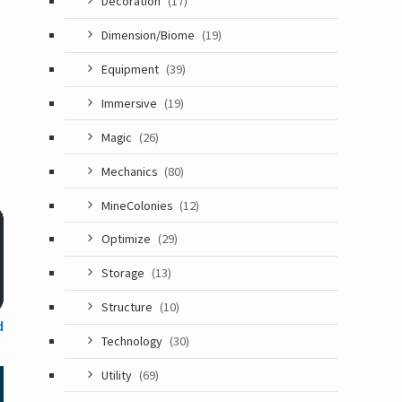
Decoration
(17)
Dimension/Biome
(19)
Equipment
(39)
Immersive
(19)
Magic
(26)
Mechanics
(80)
MineColonies
(12)
Optimize
(29)
Storage
(13)
Structure
(10)
d
Technology
(30)
Utility
(69)