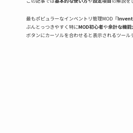
この記事では
基本的な使い方
や
設定項目
の解説を
最もポピュラーなインベントリ管理MOD『
Invent
ぶんとっつきやすく特に
MOD初心者
や
余計な機能
ボタンにカーソルを合わせると表示されるツール