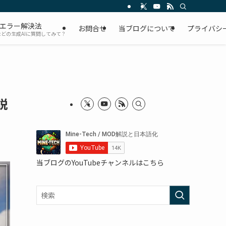
Dエラー解決法
お問合せ
当ブログについて
プライバシ
Tなどの生成AIに質問してみて？
説
当ブログのYouTubeチャンネルはこちら