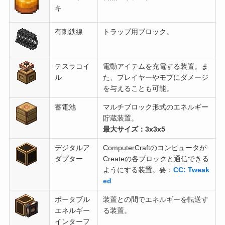
キ
有刺鉄線
トラップ用ブロック。
テスラコイ
電動アイテムを充電する装置。ま
ル
た、プレイヤーやモブにダメージ
を与えることも可能。
蓄電池
マルチブロック形式のエネルギー
貯蔵装置。
最大サイズ：3x3x5
デジタルア
ComputerCraftのコンピュータが
ダプター
Createの各ブロックと通信できる
ようにする装置。要：
CC: Tweak
ed
ポータブル
装置との間でエネルギーを転送す
エネルギー
る装置。
インターフ