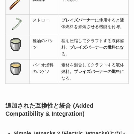
ストロー
ブレイズバーナー
に使用すると液
体燃料を燃焼させる機能を付与。
種油のバケ
種を圧縮してクラフトする液体燃
ツ
料。
ブレイズバーナーの燃料
にな
る。
バイオ燃料
素材を混合してクラフトする液体
のバケツ
燃料。
ブレイズバーナーの燃料
に
なる。
追加された互換性と統合 (Added
Compatibility & Integration)
Simple Jetpacks 2 (Electric Jetpacks)とのレ