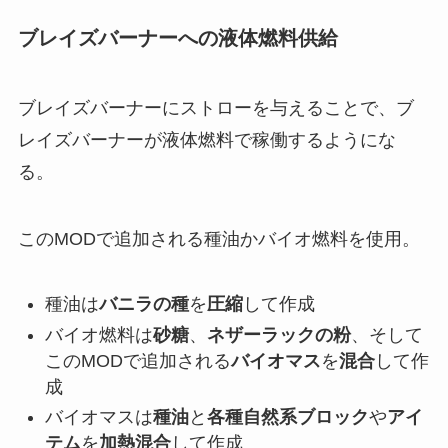
ブレイズバーナーへの液体燃料供給
ブレイズバーナーにストローを与えることで、ブ
レイズバーナーが液体燃料で稼働するようにな
る。
このMODで追加される種油かバイオ燃料を使用。
種油は
バニラの種
を
圧縮
して作成
バイオ燃料は
砂糖
、
ネザーラックの粉
、そして
このMODで追加される
バイオマス
を
混合
して作
成
バイオマスは
種油
と
各種自然系ブロック
や
アイ
テム
を
加熱混合
して作成