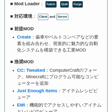
■
Mod Loader
：
Fabric
Quilt
Forge
■
対応環境
：
and
Client
Server
■
前提MOD
Create
：歯車やベルトコンベアなどの要
素を組み合わせ、視覚的に魅力的な自動
化システムを構築できる工業MOD
■
推奨MOD
CC: Tweaked
：ComputerCraftのフォー
ク。Minecraftにプログラム可能なコンピ
ューターを追加
Just Enough Items
：アイテムレシピビ
ューア
EMI
：機能的でアクセスしやすいアイテム
とレシピのビューア