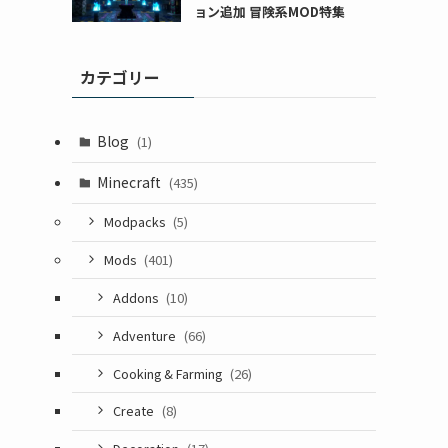
ョン追加 冒険系MOD特集
カテゴリー
Blog
(1)
Minecraft
(435)
Modpacks
(5)
Mods
(401)
Addons
(10)
Adventure
(66)
Cooking & Farming
(26)
Create
(8)