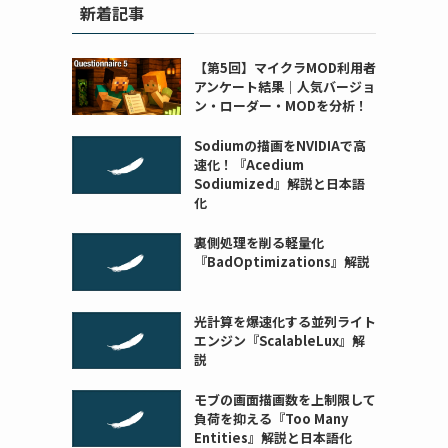
新着記事
【第5回】マイクラMOD利用者
アンケート結果｜人気バージョ
ン・ローダー・MODを分析！
Sodiumの描画をNVIDIAで高
速化！『Acedium
Sodiumized』解説と日本語
化
裏側処理を削る軽量化
『BadOptimizations』解説
光計算を爆速化する並列ライト
エンジン『ScalableLux』解
説
モブの画面描画数を上制限して
負荷を抑える『Too Many
Entities』解説と日本語化