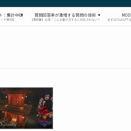
ト：集計中🟨
質問回答率が激増する質問の技術
MO
ケート第4回
【事例集】必見！こんな書き方すると対応されない？
まずはChatGP