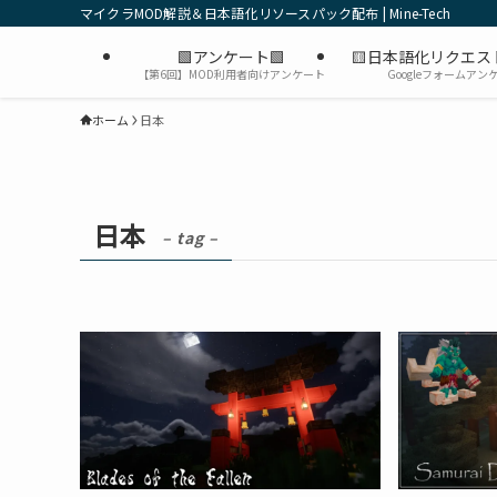
マイクラMOD解説＆日本語化リソースパック配布 | Mine-Tech
🟩アンケート🟩
🟨日本語化リクエス
【第6回】MOD利用者向けアンケート
Googleフォームアン
ホーム
日本
日本
– tag –