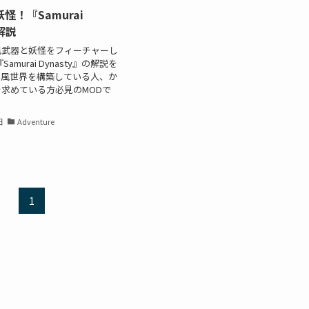
怪！『Samurai
』解説
風武器と妖怪をフィーチャーし
amurai Dynasty』の解説を
和風世界を構築している人、か
求めている方必見のMODで
日
Adventure
1