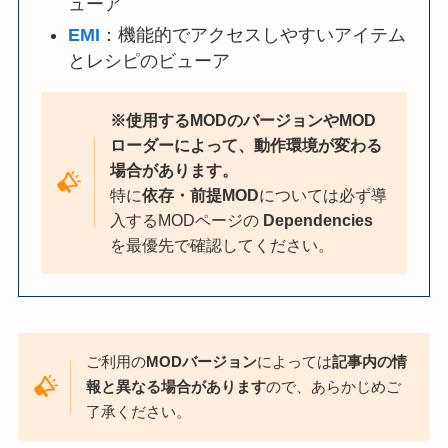
ューア
EMI
：機能的でアクセスしやすいアイテム
とレシピのビューア
※使用するMODのバージョンやMOD
ローダーによって、動作環境が変わる
場合があります。
特に
依存・前提MOD
については必ず導
入するMODページの
Dependencies
を最優先で確認してください。
ご利用の
MODバージョン
によっては
記事内の情
報と異なる場合があります
ので、あらかじめご
了承ください。