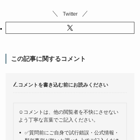
Twitter
この記事に関するコメント
コメントを書き込む前にお読みください
☺️コメントは、他の閲覧者を不快にさせない
よう丁寧な言葉でご記入ください。
✅質問前にご自身で試行錯誤・公式情報・