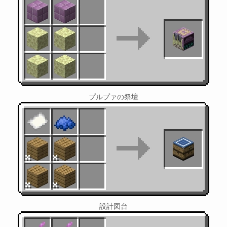
プルプァの祭壇
設計図台