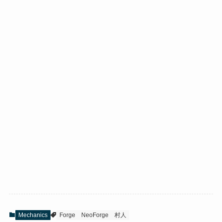
Mechanics
Forge
NeoForge
村人