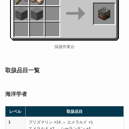
採掘作業台
取扱品目一覧
海洋学者
レベル
取扱品目
1
プリズマリン ×14 → エメラルド ×1
エメラルド ×2 → シーランタン ×4