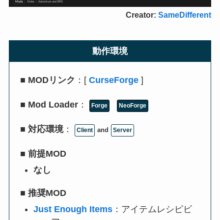
Creator:
SameDifferent
動作環境
■
MODリンク
：[
CurseForge
]
■
Mod Loader
：
Forge
NeoForge
■
対応環境
：
and
Client
Server
■
前提MOD
なし
■
推奨MOD
Just Enough Items
：アイテムレシピビ