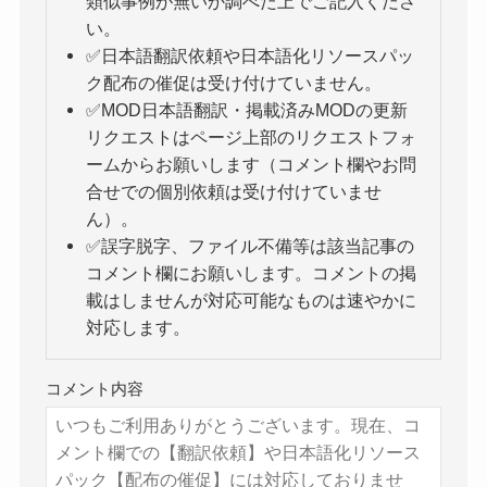
類似事例が無いか調べた上でご記入くださ
い。
✅日本語翻訳依頼や日本語化リソースパッ
ク配布の催促は受け付けていません。
✅MOD日本語翻訳・掲載済みMODの更新
リクエストはページ上部のリクエストフォ
ームからお願いします（コメント欄やお問
合せでの個別依頼は受け付けていませ
ん）。
✅誤字脱字、ファイル不備等は該当記事の
コメント欄にお願いします。コメントの掲
載はしませんが対応可能なものは速やかに
対応します。
コメント内容