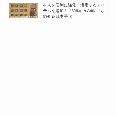
村人を便利に強化・活用するアイ
テムを追加！『Villager Artifacts』
紹介＆日本語化