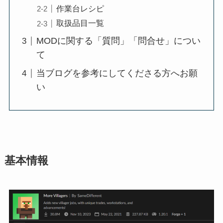
作業台レシピ
取扱品目一覧
MODに関する「質問」「問合せ」につい
て
当ブログを参考にしてくださる方へお願
い
基本情報