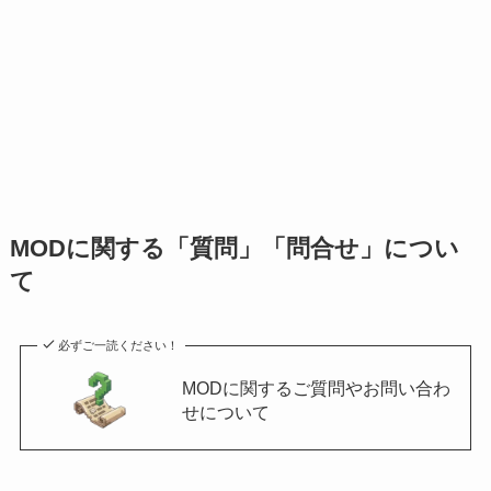
MODに関する「質問」「問合せ」につい
て
必ずご一読ください！
MODに関するご質問やお問い合わ
せについて